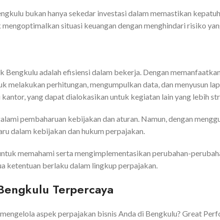
engkulu bukan hanya sekedar investasi dalam memastikan kepatuh
k mengoptimalkan situasi keuangan dengan menghindari risiko yan
k Bengkulu adalah efisiensi dalam bekerja. Dengan memanfaatkan
k melakukan perhitungan, mengumpulkan data, dan menyusun lapor
tor, yang dapat dialokasikan untuk kegiatan lain yang lebih str
galami pembaharuan kebijakan dan aturan. Namun, dengan menggun
aru dalam kebijakan dan hukum perpajakan.
ntuk memahami serta mengimplementasikan perubahan-perubahan i
 ketentuan berlaku dalam lingkup perpajakan.
 Bengkulu Terpercaya
 mengelola aspek perpajakan bisnis Anda di Bengkulu? Great Perf