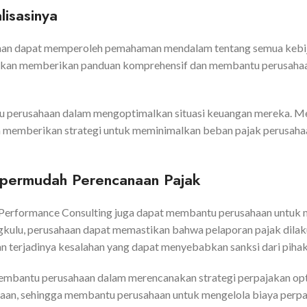
lisasinya
aan dapat memperoleh pemahaman mendalam tentang semua kebija
lu akan memberikan panduan komprehensif dan membantu perusaha
ntu perusahaan dalam mengoptimalkan situasi keuangan mereka. M
a memberikan strategi untuk meminimalkan beban pajak perusaha
empermudah Perencanaan Pajak
Performance Consulting juga dapat membantu perusahaan untuk me
ngkulu, perusahaan dapat memastikan bahwa pelaporan pajak dila
n terjadinya kesalahan yang dapat menyebabkan sanksi dari piha
an membantu perusahaan dalam merencanakan strategi perpajakan o
aan, sehingga membantu perusahaan untuk mengelola biaya perpaj