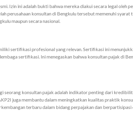
resmi. Izin ini adalah bukti bahwa mereka diakui secara legal ole
telah perusahaan konsultan di Bengkulu tersebut memenuhi syarat
ngkulu maupun secara nasional.
iki sertifikasi profesional yang relevan. Sertifikasi ini menunjuk
lembaga sertifikasi. Ini menegaskan bahwa konsultan pajak di Be
i seorang konsultan pajak adalah indikator penting dari kredibi
i AKP2I juga membantu dalam meningkatkan kualitas praktik konsu
rkembangan terbaru dalam bidang perpajakan dan berpartisipasi