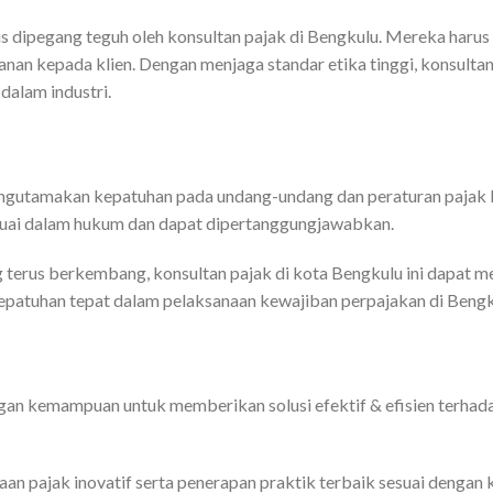
arus dipegang teguh oleh konsultan pajak di Bengkulu. Mereka harus
yanan kepada klien. Dengan menjaga standar etika tinggi, konsul
dalam industri.
mengutamakan kepatuhan pada undang-undang dan peraturan paja
suai dalam hukum dan dapat dipertanggungjawabkan.
erus berkembang, konsultan pajak di kota Bengkulu ini dapat m
patuhan tepat dalam pelaksanaan kewajiban perpajakan di Bengk
ngan kemampuan untuk memberikan solusi efektif & efisien terha
an pajak inovatif serta penerapan praktik terbaik sesuai denga