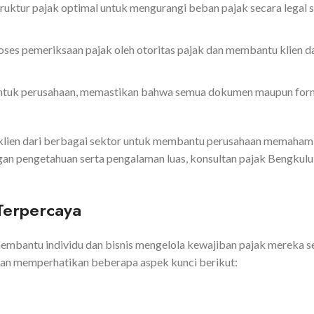
ruktur pajak optimal untuk mengurangi beban pajak secara lega
ses pemeriksaan pajak oleh otoritas pajak dan membantu klien
untuk perusahaan, memastikan bahwa semua dokumen maupun formu
klien dari berbagai sektor untuk membantu perusahaan memahami
an pengetahuan serta pengalaman luas, konsultan pajak Bengkul
 Terpercaya
mbantu individu dan bisnis mengelola kewajiban pajak mereka sec
gan memperhatikan beberapa aspek kunci berikut: