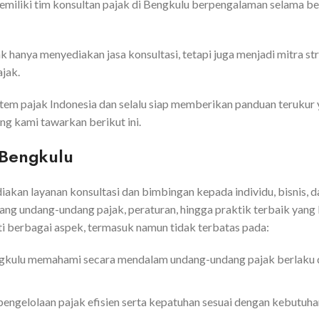
emiliki tim konsultan pajak di Bengkulu berpengalaman selama b
k hanya menyediakan jasa konsultasi, tetapi juga menjadi mitra 
jak.
em pajak Indonesia dan selalu siap memberikan panduan terukur y
ng kami tawarkan berikut ini.
 Bengkulu
akan layanan konsultasi dan bimbingan kepada individu, bisnis, d
g undang-undang pajak, peraturan, hingga praktik terbaik yang b
ti berbagai aspek, termasuk namun tidak terbatas pada:
engkulu memahami secara mendalam undang-undang pajak berlaku d
pengelolaan pajak efisien serta kepatuhan sesuai dengan kebutuhan